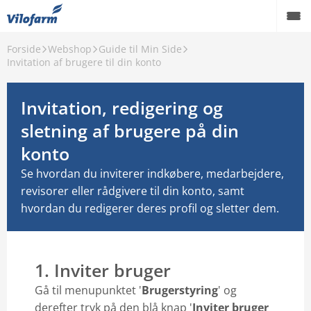
Forside
Webshop
Guide til Min Side
Invitation af brugere til din konto
Invitation, redigering og
sletning af brugere på din
konto
Se hvordan du inviterer indkøbere, medarbejdere,
revisorer eller rådgivere til din konto, samt
hvordan du redigerer deres profil og sletter dem.
1. Inviter bruger
Gå til menupunktet '
Brugerstyring
' og
derefter tryk på den blå knap '
Inviter bruger