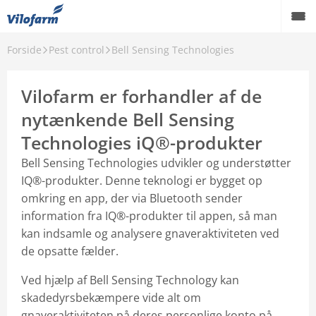
Forside
Pest control
Bell Sensing Technologies
Tilbage
Pest control
Vilofarm er forhandler af de
Bell Sensing Technologies
nytænkende Bell Sensing
Technologies iQ®-produkter
Exittus®
Bell Sensing Technologies udvikler og understøtter
IQ®-produkter. Denne teknologi er bygget op
omkring en app, der via Bluetooth sender
information fra IQ®-produkter til appen, så man
kan indsamle og analysere gnaveraktiviteten ved
de opsatte fælder.
Ved hjælp af Bell Sensing Technology kan
skadedyrsbekæmpere vide alt om
gnaveraktiviteten på deres personlige konto på