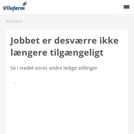
Karriere
Farm Supply til landbruget
Jobbet er desværre ikke
Retail og hobby
længere tilgængeligt
Pest control
Forhandlere
Se i stedet vores andre ledige stillinger
Karriere
Tilbage til joboversigten
Kontakt
Om Vilofarm
Webshop