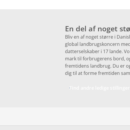
En del af noget st
Bliv en af noget større i Dan
global landbrugskoncern med 
datterselskaber i 17 lande. 
mark til forbrugerens bord, og
fremtidens landbrug. Du er ogs
dig til at forme fremtiden s
Find andre ledige stilling