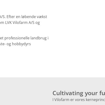
 A/S. Efter en løbende vækst
 som LVK Vilofarm A/S og
det professionelle landbrug i
ste- og hobbydyrs
Cultivating your f
I Vilofarm er vores kerneprinc