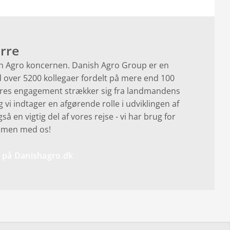
ørre
ish Agro koncernen. Danish Agro Group er en
over 5200 kollegaer fordelt på mere end 100
Vores engagement strækker sig fra landmandens
 vi indtager en afgørende rolle i udviklingen af
å en vigtig del af vores rejse - vi har brug for
ammen med os!
er på Danishagro.dk